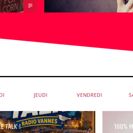
DI
JEUDI
VENDREDI
S
LE TALK !
100% M