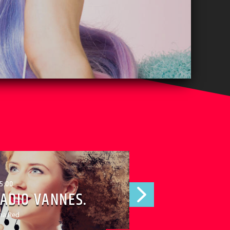
POP
ROCK
TALK SH
5:00
ADIO VANNES.
na Red