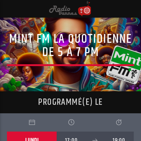
MINT FM LA QUOTIDIENNE
DE 5 À 7 PM
PROGRAMMÉ(E) LE
LUNDI
17:00
19:00