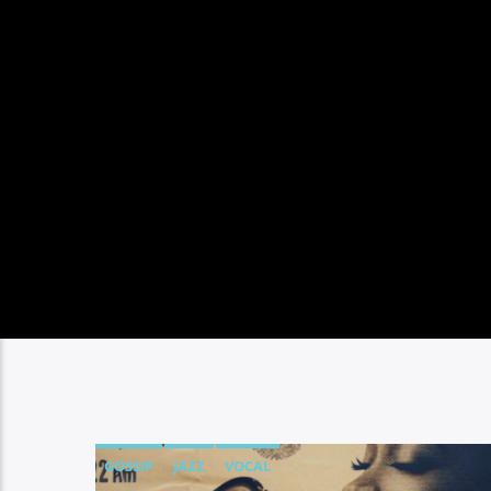
L’INSTANT CINÉMA 100% LOCAL BY JM.
GOSSIP
JAZZ
VOCAL