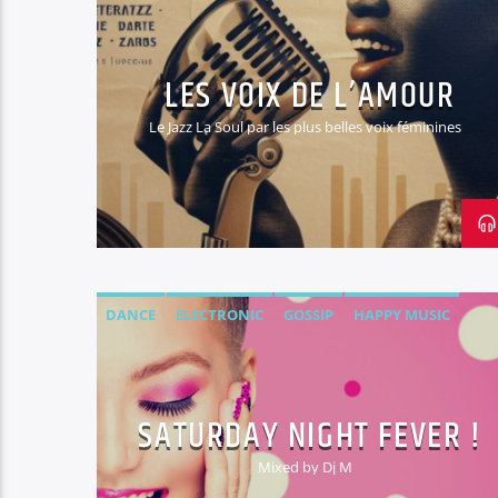
LES VOIX DE L’AMOUR
Le Jazz La Soul par les plus belles voix féminines
DANCE
ELECTRONIC
GOSSIP
HAPPY MUSIC
SATURDAY NIGHT FEVER !
Mixed by Dj M